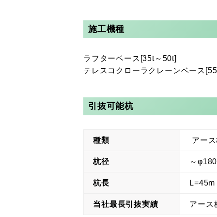
施工機種
ラフターベース[35t～50t]
テレスコクローラクレーンベース[55t/7
引抜可能杭
種類
アース
杭径
～φ18
杭長
L=45m
当社最長引抜実績
アース杭